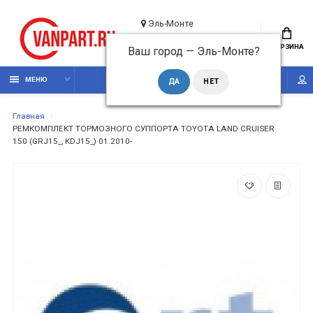
Эль-Монте
+7 (495) 210 0510
КОРЗИНА
Ваш город —
Эль-Монте
?
Обратный звонок
МЕНЮ
Главная
РЕМКОМПЛЕКТ ТОРМОЗНОГО СУППОРТА TOYOTA LAND CRUISER
150 (GRJ15_, KDJ15_) 01.2010-