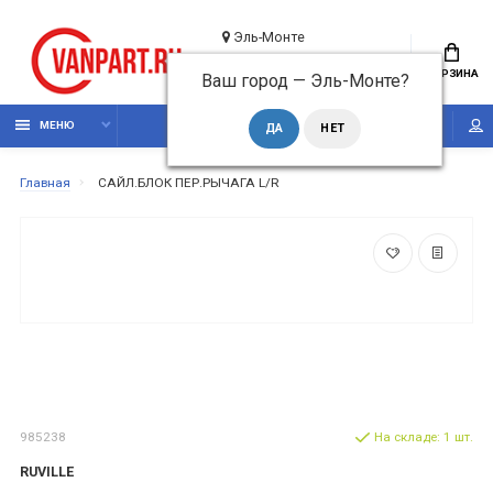
Эль-Монте
+7 (495) 210 0510
КОРЗИНА
Ваш город —
Эль-Монте
?
Обратный звонок
МЕНЮ
Главная
САЙЛ.БЛОК ПЕР.РЫЧАГА L/R
985238
На складе: 1 шт.
RUVILLE